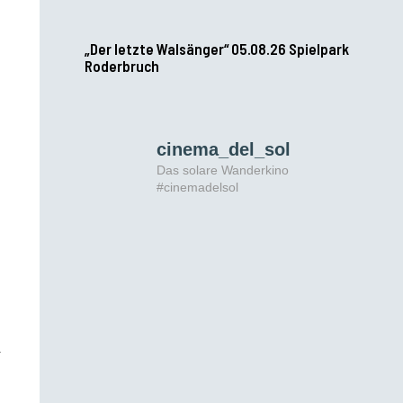
„Der letzte Walsänger“ 05.08.26 Spielpark
Roderbruch
cinema_del_sol
Das solare Wanderkino
#cinemadelsol
m