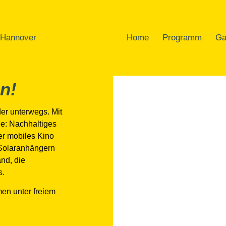
Home
Programm
Ga
n!
er unterwegs. Mit
ee: Nachhaltiges
r mobiles Kino
 Solaranhängern
and, die
s.
en unter freiem