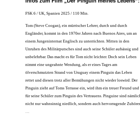
Infos zum Film „Der Pinguin meines Lebens“:
FSK 6 / UK, Spanien 2025 / 110 Min.
Tom (Steve Coogan), ein mürrischer Lehrer, durch und durch
Engländer, kommt in den 1970er Jahren nach Buenos Aires, um an
einem Jungeninternat Englisch zu unterrichten. Mitten in den
Unruhen des Militärputsches sind auch seine Schüler aufsässig und
unbelehrbar. Das macht es für Tom nicht leichter. Doch sein Leben
nimmt eine ungeahnte Wendung, als er eines Tages am
ölverschmutzten Strand von Uruguay einem Pinguin das Leben
rettet und diesen trotz aller Bemühungen nicht wieder loswird. Der
Pinguin zieht auf Toms Terrasse ein, wird ihm ein treuer Freund und
für seine Schüler zum Pinguin des Vertrauens. Pinguine sind nämlic
nicht nur wahnsinnig niedlich, sondern auch hervorragende Zuhöre
…